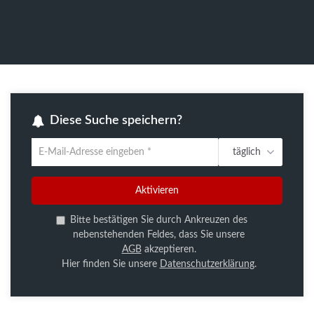
Diese Suche speichern?
täglich
Um
die
aktuelle
Aktivieren
Suche
zu
Bitte bestätigen Sie durch Ankreuzen des
speichern
nebenstehenden Feldes, dass Sie unsere
gib
AGB
akzeptieren.
deine
Hier finden Sie unsere
Datenschutzerklärung
.
Emailadresse
ein