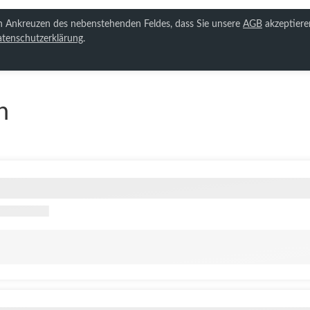
ch Ankreuzen des nebenstehenden Feldes, dass Sie unsere
AGB
akzeptiere
tenschutzerklärung
.
n