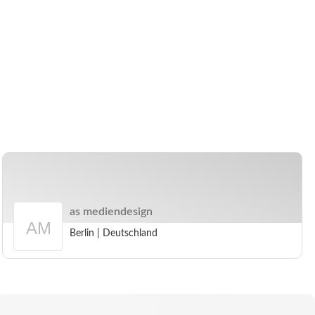
as mediendesign
Berlin
|
Deutschland
Arbeitgeberprofil
as
mediendesign