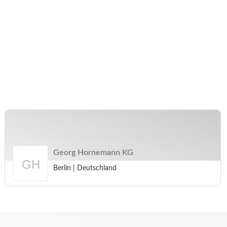
Georg Hornemann KG
Berlin
|
Deutschland
Arbeitgeberprofil
Georg
Hornemann
KG