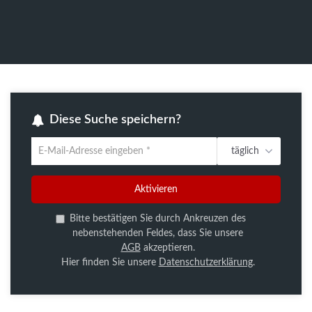
Diese Suche speichern?
täglich
Um
die
aktuelle
Aktivieren
Suche
zu
Bitte bestätigen Sie durch Ankreuzen des
speichern
nebenstehenden Feldes, dass Sie unsere
gib
AGB
akzeptieren.
deine
Hier finden Sie unsere
Datenschutzerklärung
.
Emailadresse
ein