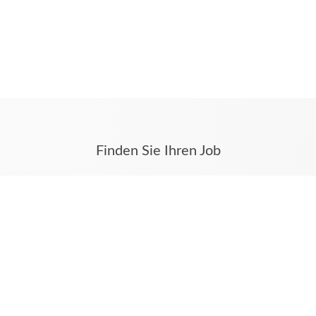
Finden Sie Ihren Job
Stellenanzeigen aus Münster und dem Münsterland
finden Sie auf karriere.ms.
Hier werden alle Stellenanzeigen auch aus Ihren
Tageszeitungen Westfälische Nachrichten und
Münstersche Zeitung veröffentlicht.
Unsere weiteren digitalen Angebote