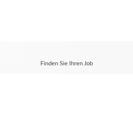
Finden Sie Ihren Job
Stellenanzeigen aus Münster und dem Münsterland
finden Sie auf karriere.ms.
Hier werden alle Stellenanzeigen auch aus Ihren
Tageszeitungen Westfälische Nachrichten und
Münstersche Zeitung veröffentlicht.
Unsere weiteren digitalen Angebote