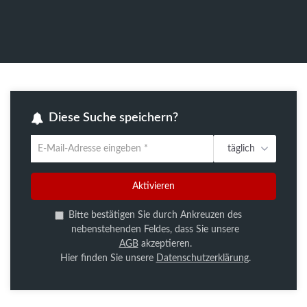
Diese Suche speichern?
täglich
Um
die
aktuelle
Aktivieren
Suche
zu
Bitte bestätigen Sie durch Ankreuzen des
speichern
nebenstehenden Feldes, dass Sie unsere
gib
AGB
akzeptieren.
deine
Hier finden Sie unsere
Datenschutzerklärung
.
Emailadresse
ein