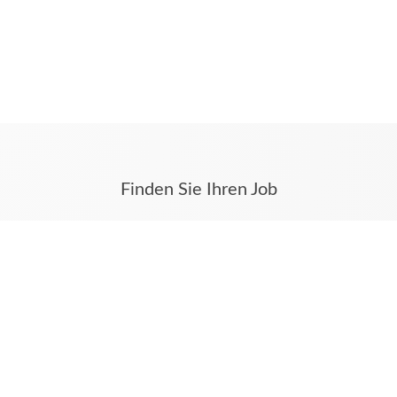
Finden Sie Ihren Job
Stellenanzeigen aus Münster und dem Münsterland
finden Sie auf karriere.ms.
Hier werden alle Stellenanzeigen auch aus Ihren
Tageszeitungen Westfälische Nachrichten und
Münstersche Zeitung veröffentlicht.
Unsere weiteren digitalen Angebote