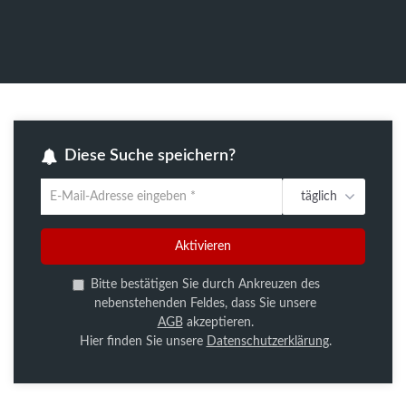
Diese Suche speichern?
täglich
Um
die
aktuelle
Aktivieren
Suche
zu
Bitte bestätigen Sie durch Ankreuzen des
speichern
nebenstehenden Feldes, dass Sie unsere
gib
AGB
akzeptieren.
deine
Hier finden Sie unsere
Datenschutzerklärung
.
Emailadresse
ein